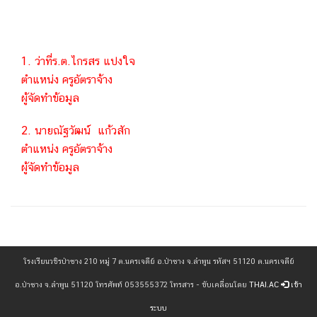
1. ว่าที่ร.ต.ไกรสร แปงใจ
ตำแหน่ง ครูอัตราจ้าง
ผู้จัดทำข้อมูล
2. นายณัฐวัฒน์ แก้วสัก
ตำแหน่ง ครูอัตราจ้าง
ผู้จัดทำข้อมูล
เข้าดู : 1353 ครั้ง
โรงเรียนวชิรป่าซาง 210 หมู่ 7 ต.นครเจดีย์ อ.ป่าซาง จ.ลำพูน รหัสฯ 51120 ต.นครเจดีย์
อ.ป่าซาง จ.ลำพูน 51120 โทรศัพท์ 053555372 โทรสาร - ขับเคลื่อนโดย
THAI.AC
เข้า
ระบบ