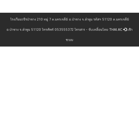
โรงเรียนวชิรป่าซาง 210 หมู่ 7 ต.นครเจดีย์ อ.ป่าซาง จ.ลำพูน รหัสฯ 51120 ต.นครเจดีย์
อ.ป่าซาง จ.ลำพูน 51120 โทรศัพท์ 053555372 โทรสาร - ขับเคลื่อนโดย
THAI.AC
เข้า
ระบบ