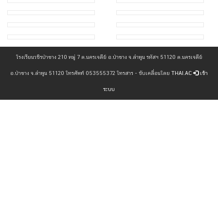
โรงเรียนวชิรป่าซาง 210 หมู่ 7 ต.นครเจดีย์ อ.ป่าซาง จ.ลำพูน รหัสฯ 51120 ต.นครเจดีย์
อ.ป่าซาง จ.ลำพูน 51120 โทรศัพท์ 053555372 โทรสาร - ขับเคลื่อนโดย
THAI.AC
เข้า
ระบบ