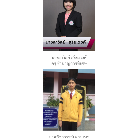
นางลาวัลย์ สุริยะวงค์
ครู ชำนาญการพิเศษ
นายภัทรวรรณ์ ผาบเมฆ