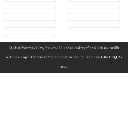
โรงเรียนวชิรป่าซาง 210 หมู่ 7 ต.นครเจดีย์ อ.ป่าซาง จ.ลำพูน รหัสฯ 51120 ต.นครเจดีย์
อ.ป่าซาง จ.ลำพูน 51120 โทรศัพท์ 053555372 โทรสาร - ขับเคลื่อนโดย
THAI.AC
เข้า
ระบบ