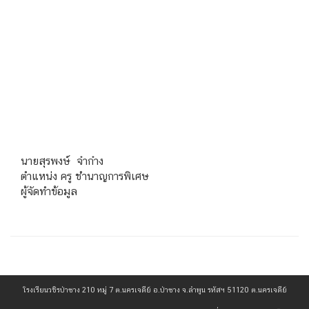
นายสุรพงษ์ จ๋าก๋าง
ตำแหน่ง ครู ชำนาญการพิเศษ
ผู้จัดทำข้อมูล
เข้าดู : 664 ครั้ง
โรงเรียนวชิรป่าซาง 210 หมู่ 7 ต.นครเจดีย์ อ.ป่าซาง จ.ลำพูน รหัสฯ 51120 ต.นครเจดีย์