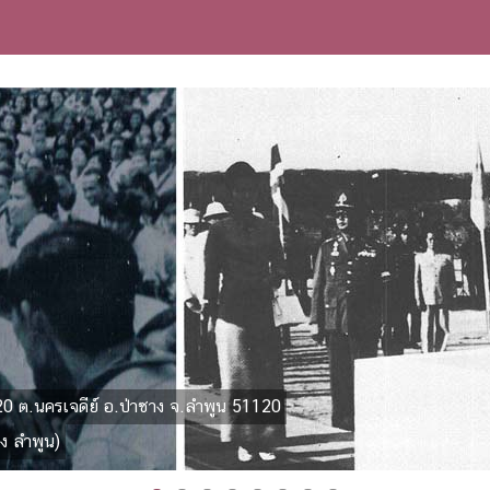
20 ต.นครเจดีย์ อ.ป่าซาง จ.ลำพูน 51120
ง ลำพูน)